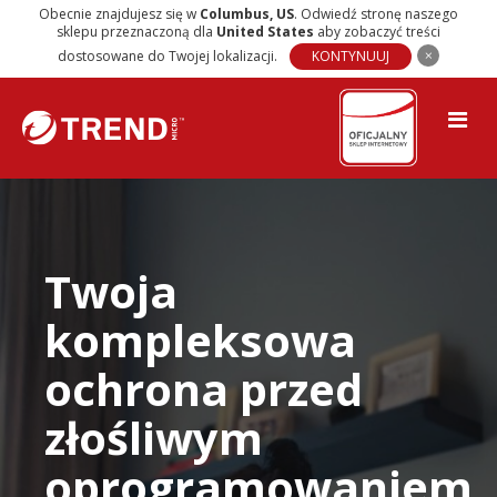
Obecnie znajdujesz się w
Columbus
,
US
. Odwiedź stronę naszego
sklepu przeznaczoną dla
United States
aby zobaczyć treści
dostosowane do Twojej lokalizacji.
KONTYNUUJ
Twoja
kompleksowa
ochrona przed
złośliwym
oprogramowaniem