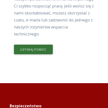
Ci szybko rozpocząć pracę. Jeśli wolisz się z
nami skontaktować, możesz skorzystać z
czatu, e-maila lub zadzwonić do jednego z
naszych inżynierów wsparcia
technicznego.
UZYSKAJ POMOC
Bezpieczeństwo