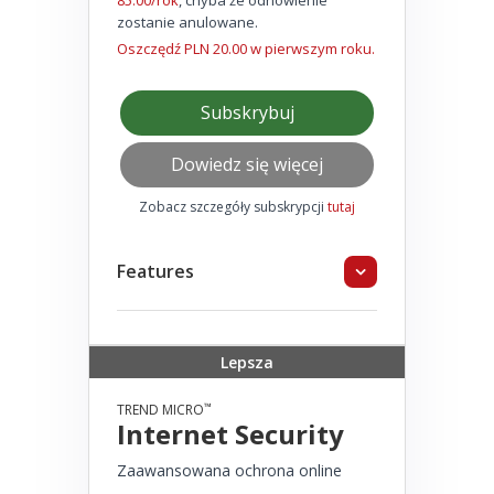
85.00/rok
, chyba że odnowienie
zostanie anulowane.
Oszczędź PLN 20.00 w pierwszym roku.
Subskrybuj
Dowiedz się więcej
Zobacz szczegóły subskrypcji
tutaj
Features
Lepsza
™
TREND MICRO
Internet Security
Zaawansowana ochrona online